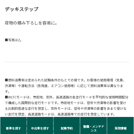
デッキステップ
荷物の積み下ろしを容易に。
■写真はZ。
■燃料消費率は定められた試験条件のもとでの値です。お客様の使用環境（気象、
渋滞等）や運転方法（急発進、エアコン使用等）に応じて燃料消費率は異なりま
す。
■WLTCモードは、市街地、郊外、高速道路の各走行モードを平均的な使用時間配分
で構成した国際的な走行モードです。市街地モードは、信号や渋滞等の影響を受け
る比較的低速な走行を想定し、郊外モードは、信号や渋滞等の影響をあまり受けな
い走行を想定、高速道路モードは、高速道路等での走行を想定しています。
■「メーカーオプション」はご注文時に申し受けます。メーカーの工場で装着する
ため、ご注文後はお受けできませんのでご了承ください。
整備・メンテナ
新車を探す
中古車を探す
試乗予約
採用情報
ンス
■車両本体価格は'26年5月現在のもので、予告なく変更となる場合があります。