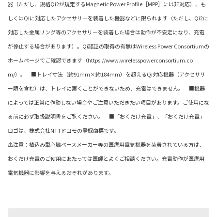
器（ただし、規格Qi2が規定するMagnetic Power Profile［MPP］には非対応）、も
しくはQiに対応したアクセサリーを装着した機器などに限られます（ただし、Qi2に
対応した金属リング等のアクセサリーを装着した場合は動作が不安定になり、充電
が停止する場合があります）。Qi認証の取得の有無はWireless Power Consortiumの
ホームページでご確認できます（https://www.wirelesspowerconsortium.co
m/）。 ■トレイ寸法（約91mm×約184mm）を超えるQi対応機器（アクセサリ
ー類を含む）は、トレイに置くことができないため、充電はできません。 ■機器
によっては正常に作動しない場合やご注意いただきたい項目があります。ご使用にな
る前に必ず取扱説明書をご覧ください。 ■「おくだけ充電」、「おくだけ充電」
ロゴは、株式会社NTTドコモの登録商標です。
⚠注意：植込み型心臓ペースメーカー等の医療用電気機器を装着されている方は、
おくだけ充電のご使用にあたっては医師とよくご相談ください。充電動作が医療用
電気機器に影響を与えるおそれがあります。