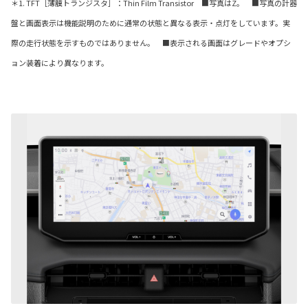
＊1. TFT［薄膜トランジスタ］：Thin Film Transistor ■写真はZ。 ■写真の計器
盤と画面表示は機能説明のために通常の状態と異なる表示・点灯をしています。実
際の走行状態を示すものではありません。 ■表示される画面はグレードやオプシ
ョン装着により異なります。