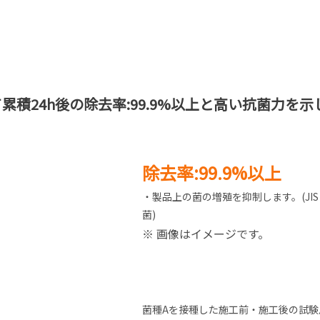
積24h後の除去率:99.9%以上と高い抗菌力を示
除去率:99.9%以上
・製品上の菌の増殖を抑制します。(JIS 
菌)
※ 画像はイメージです。
菌種Aを接種した施工前・施工後の試験