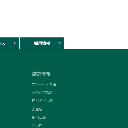
ンス
採用情報
店舗情報
サンパルテ本店
東バイパス店
西バイパス店
天童店
寒河江店
村山店