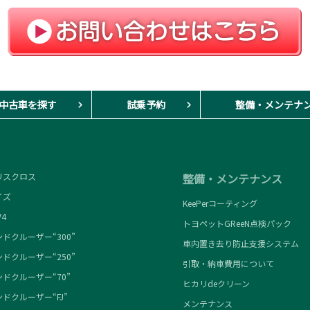
中古車を探す
試乗予約
整備・メンテナ
スクロス
整備・メンテナンス
ズ
KeePerコーティング
4
トヨペットGReeN点検パック
ドクルーザー“300”
車内置き去り防止支援システム
ドクルーザー“250”
引取・納車費用について
ドクルーザー“70”
ヒカリdeクリーン
ドクルーザー“FJ”
メンテナンス