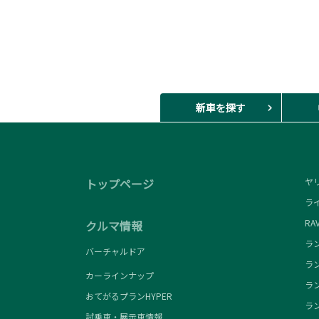
新車を探す
トップページ
ヤリ
ライ
RAV
クルマ情報
ラン
バーチャルドア
ラン
カーラインナップ
ラン
おてがるプランHYPER
ラン
試乗車・展示車情報