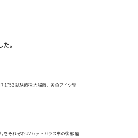
した。
R 1752 試験菌種:大腸菌、黄色ブドウ球
片をそれぞれUVカットガラス車の後部 座