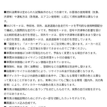
■燃料消費率は定められた試験条件のもとでの値です。お客様の使用環境（気象、
渋滞等）や運転方法（急発進、エアコン使用等）に応じて燃料消費率は異なりま
す。
■WLTCモードは、市街地、郊外、高速道路の各走行モードを平均的な使用時間配分
で構成した国際的な走行モードです。市街地モードは、信号や渋滞等の影響を受け
る比較的低速な走行を想定し、郊外モードは、信号や渋滞等の影響をあまり受けな
い走行を想定、高速道路モードは、高速道路等での走行を想定しています。
■「設定あり」「メーカーオプション」はご注文時に申し受けます。メーカーの工
場で装着するため、ご注文後はお受けできませんのでご了承ください。
■車両本体価格は'26年7月現在のもので、予告なく変更となる場合があります。
■車両本体価格はタイヤパンク応急修理キット付の価格です。
■車両本体価格にはオプション価格は含まれていません。
■保険料、税金（除く消費税）、登録料などの諸費用は別途申し受けます。
■自動車リサイクル法の施行により、リサイクル料金が別途必要となります。
■ボディカラーおよび内装色は撮影の条件や、ご覧になる環境で実際の色とは異な
って見えることがあります。また、実車においてもご覧になる環境（屋内外、光の角
度等）により、ボディカラーや内装色の見え方は異なります。
■写真は機能説明のために各ランプを点灯したものです。実際の走行状態を示すも
のではありません。
■写真は機能説明のためにボディの一部を切断したカットモデルです。
■画面はハメ込み合成です。