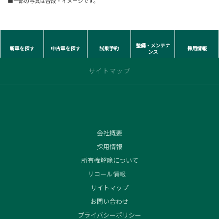
■一部の写真は合成・イメージです。
整備・メンテナ
新車を探す
中古車を探す
試乗予約
採用情報
ンス
サイトマップ
トップページ
クルマ情報
会社概要
バーチャルドア
採用情報
カーラインナップ
所有権解除について
おてがるプランHYPER
リコール情報
試乗車・展示車情報
商談予約
サイトマップ
ウェルキャブ試乗車のご案内
お問い合わせ
中古車情報
プライバシーポリシー
見積りシミュレーション