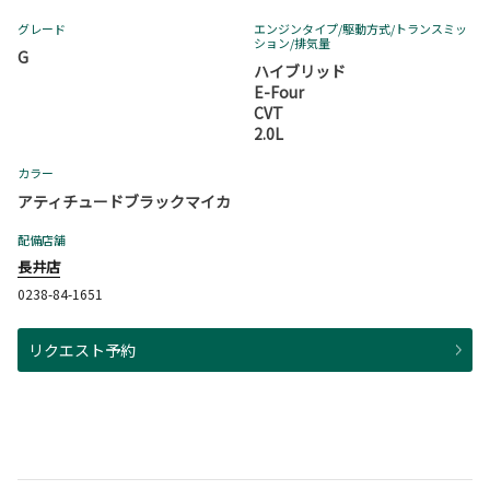
グレード
エンジンタイプ
/駆動方式/
トランスミッ
ション
/排気量
G
ハイブリッド
E-Four
CVT
2.0L
カラー
アティチュードブラックマイカ
配備店舗
長井店
0238-84-1651
リクエスト予約