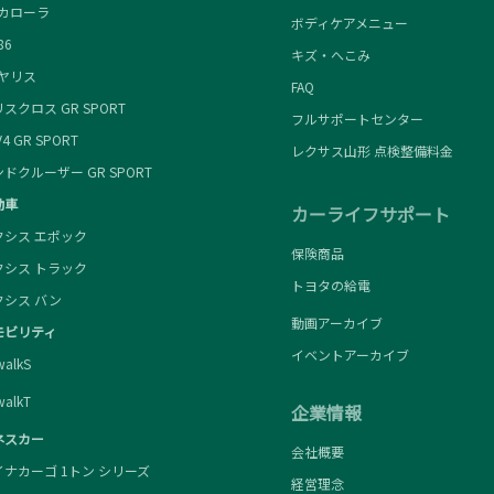
カローラ
ボディケアメニュー
86
キズ・へこみ
ヤリス
FAQ
クロス GR SPORT
フルサポートセンター
 GR SPORT
レクサス山形 点検整備料金
クルーザー GR SPORT
動車
カーライフサポート
シス エポック
保険商品
シス トラック
トヨタの給電
シス バン
動画アーカイブ
モビリティ
イベントアーカイブ
alkS
alkT
企業情報
ネスカー
会社概要
ナカーゴ 1トン シリーズ
経営理念