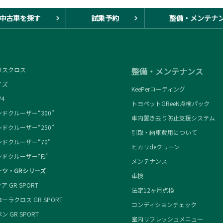
中古車を探す
試乗予約
整備・メンテナ
スクロス
整備・メンテナンス
ズ
KeePerコーティング
4
トヨペットGReeN点検パック
ドクルーザー“300”
車内置き去り防止支援システム
ドクルーザー“250”
引取・納車費用について
ドクルーザー“70”
ヒカリdeクリーン
ドクルーザー“FJ”
メンテナンス
ーツ・GRシリーズ
車検
 GR SPORT
法定12ヶ月点検
ラクロス GR SPORT
コンディションチェック
 GR SPORT
室内リフレッシュメニュー