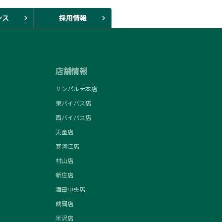
ンス
採用情報
店舗情報
サンパルテ本店
東バイパス店
西バイパス店
天童店
寒河江店
村山店
新庄店
酒田中央店
鶴岡店
米沢店