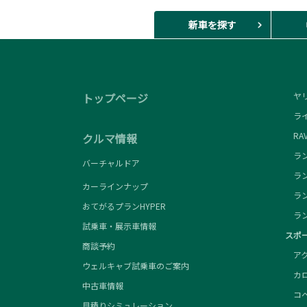
新車を探す
トップページ
ヤリ
ライ
RAV
クルマ情報
ラン
バーチャルドア
ラン
カーラインナップ
ラン
おてがるプランHYPER
ラン
試乗車・展示車情報
スポ
商談予約
アクア
ウェルキャブ試乗車のご案内
カロー
中古車情報
コペン
見積りシミュレーション