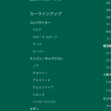
GR
GR
カーラインアップ
GR
コンパクトカー
ヤリス
アクア
RAV4
カローラ スポーツ
ランド
ヤリス
軽自
ルーミー
ピク
ミニバン／キャブワゴン
ピク
ノア
ピク
ヴォクシー
小型
アルファード
C+w
ヴェルファイア
C+w
シエンタ
ビジ
ハイエースワゴン
ダイ
セダン