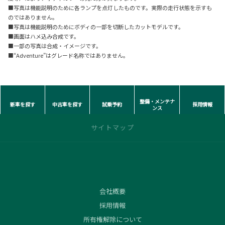
■写真は機能説明のために各ランプを点灯したものです。実際の走行状態を示すも
のではありません。
■写真は機能説明のためにボディの一部を切断したカットモデルです。
■画面はハメ込み合成です。
■一部の写真は合成・イメージです。
■“Adventure”はグレード名称ではありません。
整備・メンテナ
新車を探す
中古車を探す
試乗予約
採用情報
ンス
サイトマップ
トップページ
クルマ情報
会社概要
バーチャルドア
採用情報
カーラインナップ
所有権解除について
おてがるプランHYPER