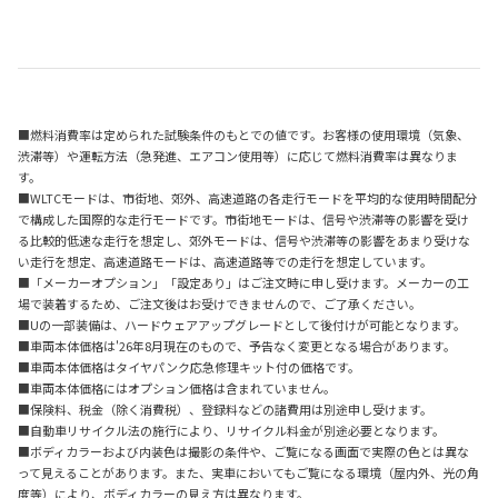
■燃料消費率は定められた試験条件のもとでの値です。お客様の使用環境（気象、
渋滞等）や運転方法（急発進、エアコン使用等）に応じて燃料消費率は異なりま
す。
■WLTCモードは、市街地、郊外、高速道路の各走行モードを平均的な使用時間配分
で構成した国際的な走行モードです。市街地モードは、信号や渋滞等の影響を受け
る比較的低速な走行を想定し、郊外モードは、信号や渋滞等の影響をあまり受けな
い走行を想定、高速道路モードは、高速道路等での走行を想定しています。
■「メーカーオプション」「設定あり」はご注文時に申し受けます。メーカーの工
場で装着するため、ご注文後はお受けできませんので、ご了承ください。
■Uの一部装備は、ハードウェアアップグレードとして後付けが可能となります。
■車両本体価格は'26年8月現在のもので、予告なく変更となる場合があります。
■車両本体価格はタイヤパンク応急修理キット付の価格です。
■車両本体価格にはオプション価格は含まれていません。
■保険料、税金（除く消費税）、登録料などの諸費用は別途申し受けます。
■自動車リサイクル法の施行により、リサイクル料金が別途必要となります。
■ボディカラーおよび内装色は撮影の条件や、ご覧になる画面で実際の色とは異な
って見えることがあります。また、実車においてもご覧になる環境（屋内外、光の角
度等）により、ボディカラーの見え方は異なります。