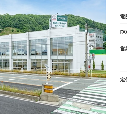
電
FA
営
定